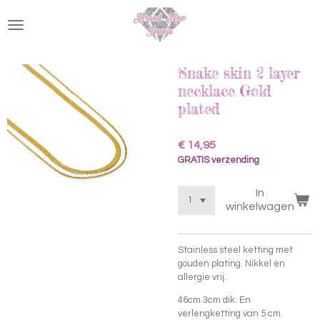
Ga
direct
naar
de
hoofdinhoud
Snake skin 2 layer
necklace Gold
plated
€ 14,95
GRATIS verzending
In
winkelwagen
Stainless steel ketting met
gouden plating. Nikkel en
allergie vrij.
46cm 3cm dik. En
verlengketting van 5 cm.