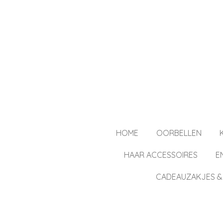
Ga
direct
naar
de
hoofdinhoud
HOME
OORBELLEN
HAAR ACCESSOIRES
E
CADEAUZAKJES &