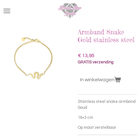
Ga
direct
naar
de
hoofdinhoud
Armband Snake
Gold stainless steel
€ 13,95
GRATIS verzending
In winkelwagen
Stainless steel snake armband
Goud
16+3 cm
Op maat verstelbaar