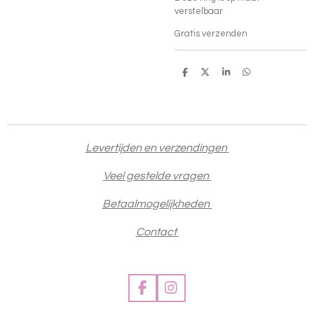
verstelbaar
Gratis verzenden
D
D
S
D
e
e
h
e
l
e
a
l
e
l
r
e
n
e
n
Levertijden en verzendingen
Veel gestelde vragen
Betaalmogelijkheden
Contact
F
I
a
n