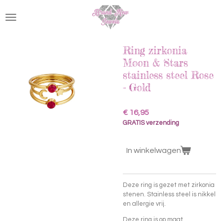
Ga
direct
naar
de
hoofdinhoud
Ring zirkonia
Moon & Stars
stainless steel Rose
- Gold
€ 16,95
GRATIS verzending
In winkelwagen
Deze ring is gezet met zirkonia
stenen. Stainless steel is nikkel
en allergie vrij.
Deze ring is op maat