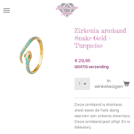
Ga
direct
naar
de
hoofdinhoud
Zirkonia armband
Snake Gold -
Turquoise
€ 29,95
GRATIS verzending
In
winkelwagen
Deze armband is stainless
steel eover de hele slang
voorzien van zirkonia steentjes.
Deze armband past altijd. En is
Nikkelvrij.