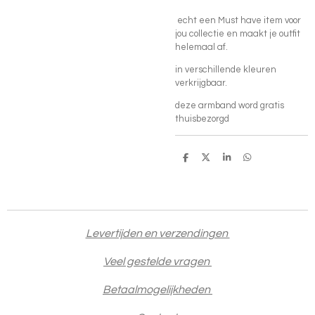
echt een Must have item voor
jou collectie en maakt je outfit
helemaal af.
in verschillende kleuren
verkrijgbaar.
deze armband word gratis
thuisbezorgd
D
D
S
D
e
e
h
e
l
e
a
l
e
l
r
e
n
e
n
Levertijden en verzendingen
Veel gestelde vragen
Betaalmogelijkheden