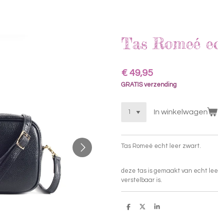
Tas Romeé ec
€ 49,95
GRATIS verzending
In winkelwagen
Tas Romeé echt leer zwart.
deze tas is gemaakt van echt lee
verstelbaar is.
D
D
S
e
e
h