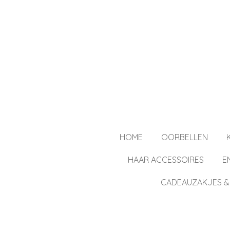
Ga
direct
naar
de
hoofdinhoud
HOME
OORBELLEN
HAAR ACCESSOIRES
E
CADEAUZAKJES &