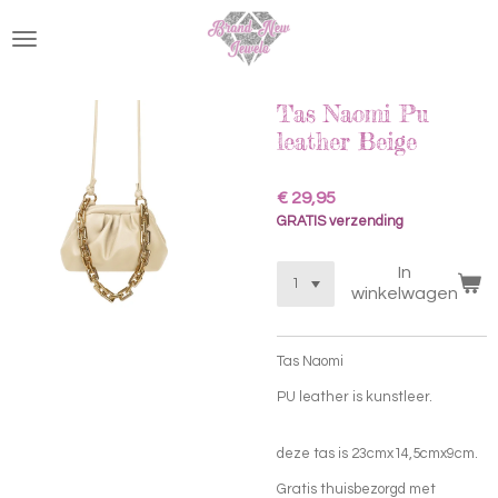
Ga
direct
naar
de
hoofdinhoud
Tas Naomi Pu
leather Beige
€ 29,95
GRATIS verzending
In
winkelwagen
Tas Naomi
PU leather is kunstleer.
deze tas is 23cmx14,5cmx9cm.
Gratis thuisbezorgd met