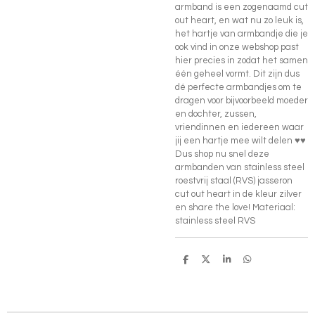
armband is een zogenaamd cut
out heart, en wat nu zo leuk is,
het hartje van armbandje die je
ook vind in onze webshop past
hier precies in zodat het samen
één geheel vormt. Dit zijn dus
dé perfecte armbandjes om te
dragen voor bijvoorbeeld moeder
en dochter, zussen,
vriendinnen en iedereen waar
jij een hartje mee wilt delen ♥♥
Dus shop nu snel deze
armbanden van stainless steel
roestvrij staal (RVS) jasseron
cut out heart in de kleur zilver
en share the love! Materiaal:
stainless steel RVS
D
D
S
D
e
e
h
e
l
e
a
l
e
l
r
e
n
e
n