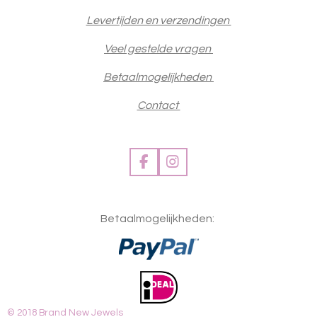
Levertijden en verzendingen
Veel gestelde vragen
Betaalmogelijkheden
Contact
F
I
a
n
c
s
e
t
Betaalmogelijkheden:
b
a
o
g
o
r
k
a
m
© 2018 Brand New Jewels