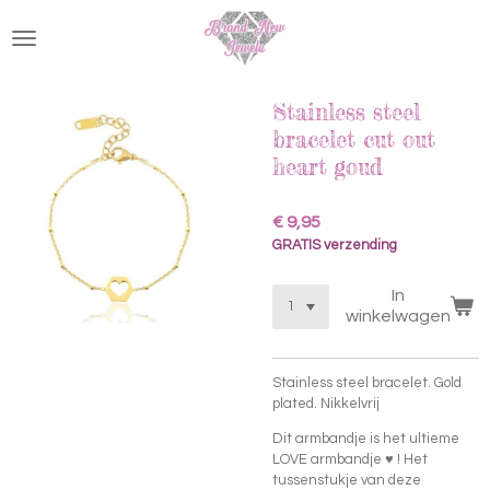
Ga
direct
naar
de
hoofdinhoud
Stainless steel
bracelet cut out
heart goud
€ 9,95
GRATIS verzending
In
winkelwagen
Stainless steel bracelet. Gold
plated. Nikkelvrij
Dit armbandje is het ultieme
LOVE armbandje ♥ ! Het
tussenstukje van deze