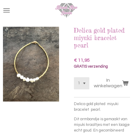
Ga
direct
naar
de
hoofdinhoud
Delica gold plated
miyuki bracelet
pearl
€ 11,95
GRATIS verzending
In
winkelwagen
Delica gold plated miyuki
bracelet pearl.
Dit armbandje is gemaakt van
miyuki kraaltjes met een laagje
echt goud. En gecombineerd