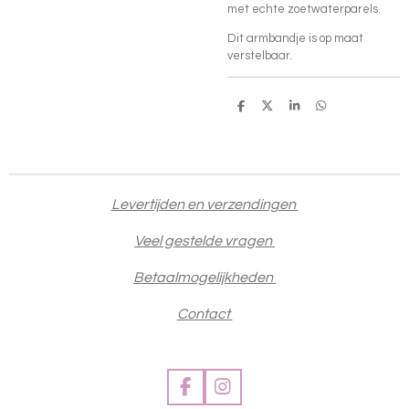
met echte zoetwaterparels.
Dit armbandje is op maat
verstelbaar.
D
D
S
D
e
e
h
e
l
e
a
l
e
l
r
e
n
e
n
Levertijden en verzendingen
Veel gestelde vragen
Betaalmogelijkheden
Contact
F
I