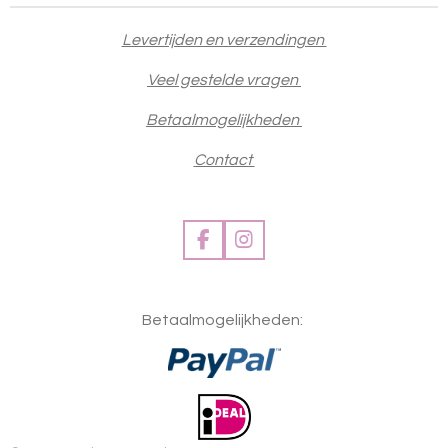
Levertijden en verzendingen
Veel gestelde vragen
Betaalmogelijkheden
Contact
F
I
a
n
c
s
e
t
Betaalmogelijkheden:
b
a
o
g
o
r
k
a
m