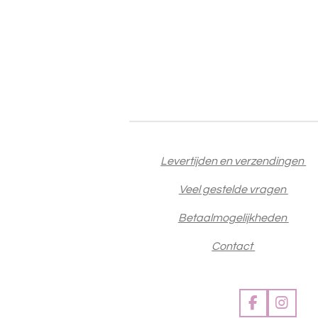
Levertijden en verzendingen
Veel gestelde vragen
Betaalmogelijkheden
Contact
F
I