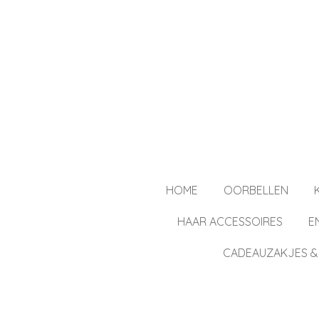
Ga
direct
naar
de
hoofdinhoud
HOME
OORBELLEN
HAAR ACCESSOIRES
E
CADEAUZAKJES &