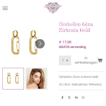
Ga
direct
naar
de
hoofdinhoud
Oorbellen Gina
Zirkonia Gold
€ 17,95
GRATIS verzending
In
winkelwagen
Oorbellen Gina zirkonia Gold
3x1,5cm. Gold plated. Nikkelvrij
D
D
S
D
e
e
h
e
l
e
a
l