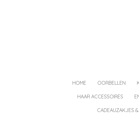
Ga
direct
naar
de
hoofdinhoud
HOME
OORBELLEN
HAAR ACCESSOIRES
E
CADEAUZAKJES &