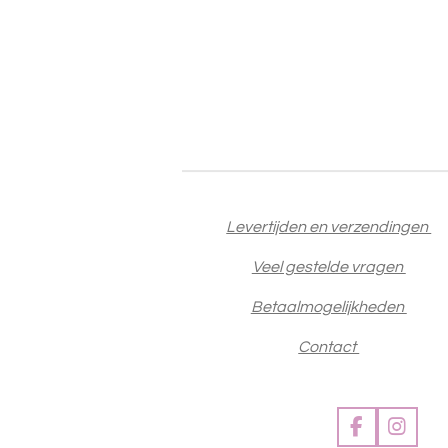
Levertijden en verzendingen
Veel gestelde vragen
Betaalmogelijkheden
Contact
F
I