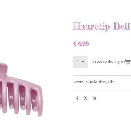
Haarclip Bell
€ 4,95
In winkelwagen
Haarclip Belle shiny Lila
D
D
S
e
e
h
l
e
a
e
l
r
n
e