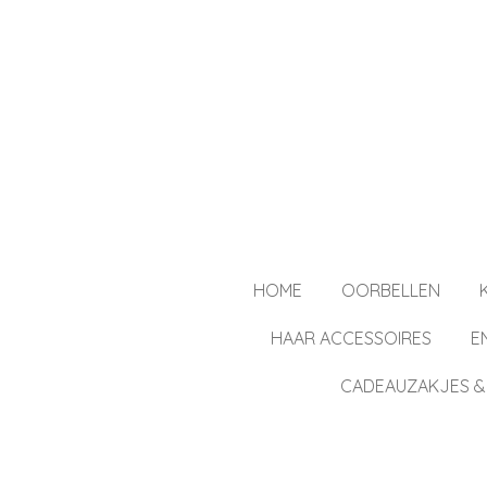
Ga
direct
naar
de
hoofdinhoud
HOME
OORBELLEN
HAAR ACCESSOIRES
E
CADEAUZAKJES &