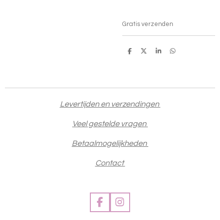
Gratis verzenden
D
D
S
D
e
e
h
e
l
e
a
l
e
l
r
e
n
e
n
Levertijden en verzendingen
Veel gestelde vragen
Betaalmogelijkheden
Contact
F
I
a
n