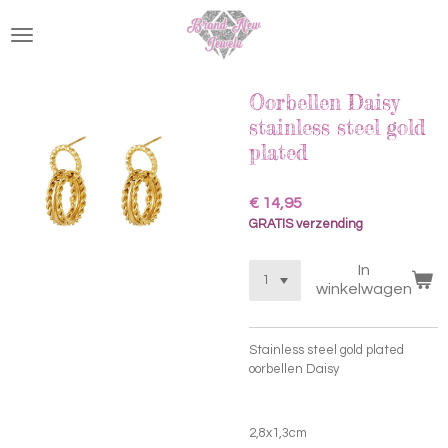
Ga
direct
naar
de
hoofdinhoud
Oorbellen Daisy
stainless steel gold
plated
€ 14,95
GRATIS verzending
In
winkelwagen
Stainless steel gold plated
oorbellen Daisy
2,8x1,3cm