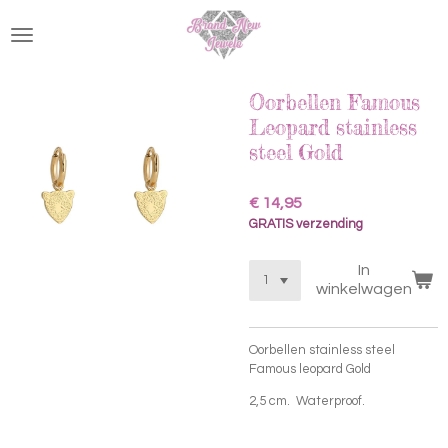
Ga
direct
naar
de
hoofdinhoud
Oorbellen Famous
Leopard stainless
steel Gold
€ 14,95
GRATIS verzending
In
winkelwagen
Oorbellen stainless steel
Famous leopard Gold
2,5 cm. Waterproof.