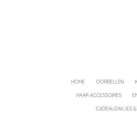
Ga
direct
naar
de
hoofdinhoud
HOME
OORBELLEN
HAAR ACCESSOIRES
E
CADEAUZAKJES &