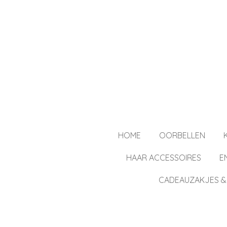
Ga
direct
naar
de
hoofdinhoud
HOME
OORBELLEN
HAAR ACCESSOIRES
E
CADEAUZAKJES &