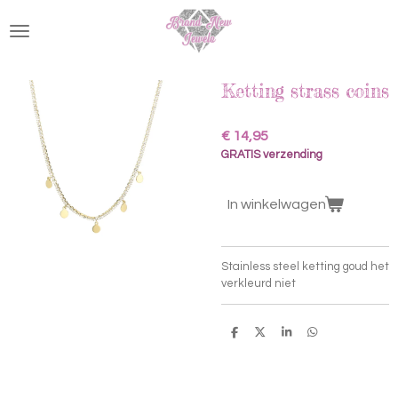
Ga
direct
naar
de
hoofdinhoud
Ketting strass coins
€ 14,95
GRATIS verzending
In winkelwagen
Stainless steel ketting goud het
verkleurd niet
D
D
S
D
e
e
h
e
l
e
a
l
e
l
r
e
n
e
n