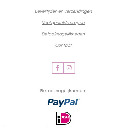
Levertijden en verzendingen
Veel gestelde vragen
Betaalmogelijkheden
Contact
F
I
a
n
c
s
e
t
Betaalmogelijkheden:
b
a
o
g
o
r
k
a
m