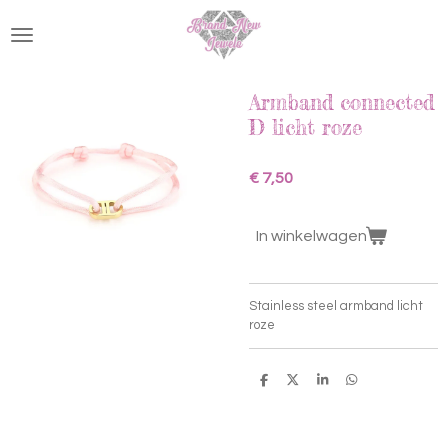
Ga
direct
naar
de
hoofdinhoud
Armband connected
D licht roze
€ 7,50
In winkelwagen
Stainless steel armband licht
roze
D
D
S
D
e
e
h
e
l
e
a
l
e
l
r
e
n
e
n