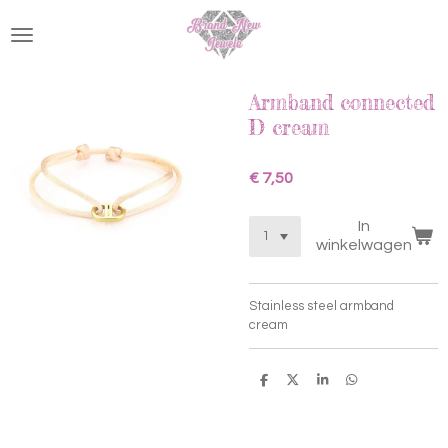
Ga
direct
naar
de
hoofdinhoud
Armband connected
D cream
€ 7,50
In
winkelwagen
Stainless steel armband
cream
D
D
S
D
e
e
h
e
l
e
a
l
e
l
r
e
n
e
n