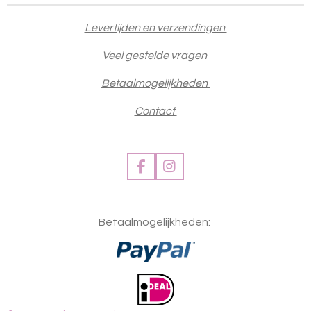
Levertijden en verzendingen
Veel gestelde vragen
Betaalmogelijkheden
Contact
F
I
a
n
c
s
e
t
Betaalmogelijkheden:
b
a
o
g
o
r
k
a
m