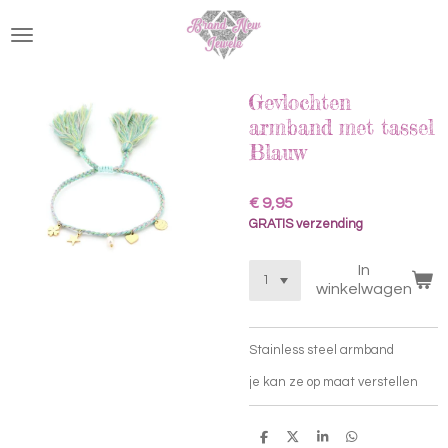
Ga
direct
naar
de
hoofdinhoud
Gevlochten
armband met tassel
Blauw
€ 9,95
GRATIS verzending
In
winkelwagen
Stainless steel armband
je kan ze op maat verstellen
D
D
S
D