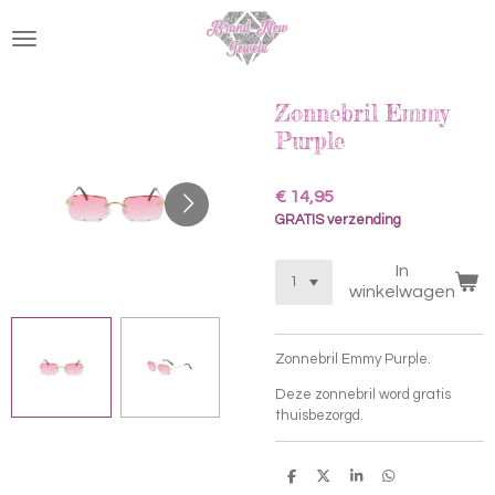
Ga
direct
naar
de
hoofdinhoud
Zonnebril Emmy
Purple
€ 14,95
GRATIS verzending
In
winkelwagen
Zonnebril Emmy Purple.
Deze zonnebril word gratis
thuisbezorgd.
D
D
S
D