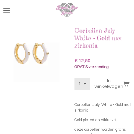
Ga
direct
naar
de
hoofdinhoud
Oorbellen July
White - Gold met
zirkonia
€ 12,50
GRATIS verzending
In
winkelwagen
Oorbellen July. White - Gold met
zirkonia.
Gold plated en nikkelvrij.
deze oorbellen worden gratis