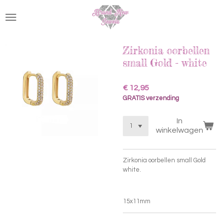
Ga
direct
naar
de
hoofdinhoud
Zirkonia oorbellen
small Gold - white
€ 12,95
GRATIS verzending
In
winkelwagen
Zirkonia oorbellen small Gold
white.
15x11mm