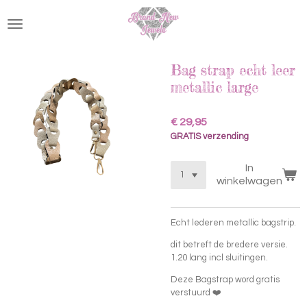
Ga
direct
naar
de
hoofdinhoud
Bag strap echt leer
metallic large
€ 29,95
GRATIS verzending
In
winkelwagen
Echt lederen metallic bagstrip.
dit betreft de bredere versie.
1.20 lang incl sluitingen.
Deze Bagstrap word gratis
verstuurd ❤️