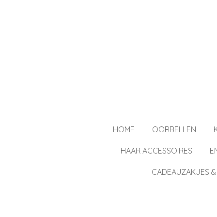
Ga
direct
naar
de
hoofdinhoud
HOME
OORBELLEN
HAAR ACCESSOIRES
E
CADEAUZAKJES &