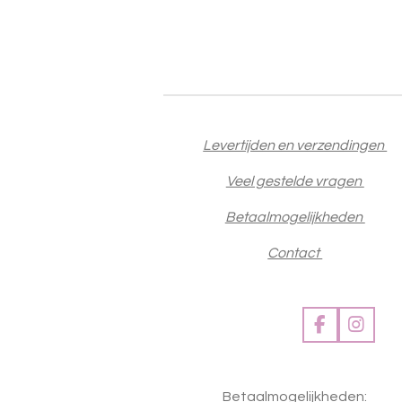
Levertijden en verzendingen
Veel gestelde vragen
Betaalmogelijkheden
Contact
F
I
a
n
c
s
e
t
Betaalmogelijkheden:
b
a