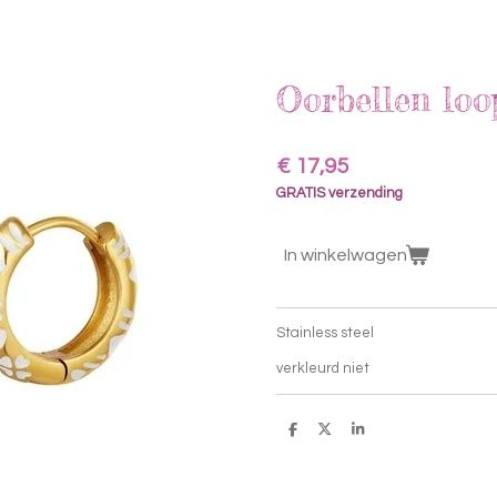
Oorbellen loo
€ 17,95
GRATIS verzending
In winkelwagen
Stainless steel
verkleurd niet
D
D
S
e
e
h
l
e
a
e
l
r
n
e