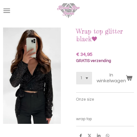
Ga
direct
naar
de
hoofdinhoud
Wrap top glitter
black🖤
€ 34,95
GRATIS verzending
In
winkelwagen
Onze size
wrap top