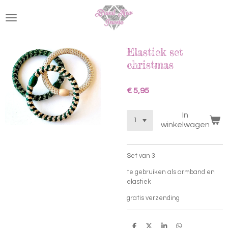
Ga
direct
naar
de
hoofdinhoud
Elastiek set
christmas
€ 5,95
In
winkelwagen
Set van 3
te gebruiken als armband en
elastiek
gratis verzending