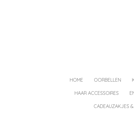
Ga
direct
naar
de
hoofdinhoud
HOME
OORBELLEN
HAAR ACCESSOIRES
E
CADEAUZAKJES &