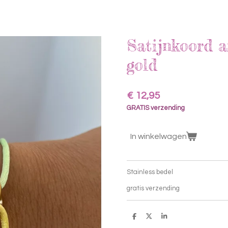
Satijnkoord 
gold
€ 12,95
GRATIS verzending
In winkelwagen
Stainless bedel
gratis verzending
D
D
S
e
e
h