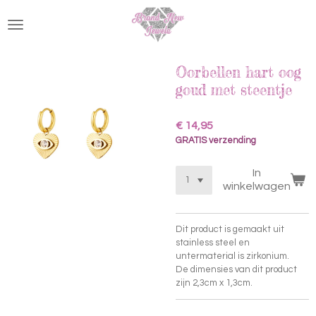
Ga
direct
naar
de
hoofdinhoud
Oorbellen hart oog
goud met steentje
€ 14,95
GRATIS verzending
In
winkelwagen
Dit product is gemaakt uit
stainless steel en
u
ntermaterial is z
irkonium.
De dimensies van dit product
zijn 2,3cm x 1,3cm.