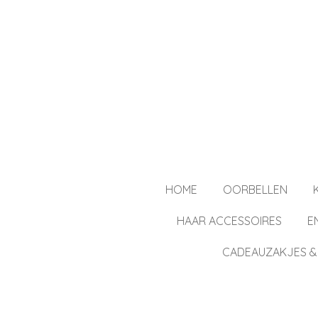
Ga
direct
naar
de
hoofdinhoud
HOME
OORBELLEN
HAAR ACCESSOIRES
E
CADEAUZAKJES &