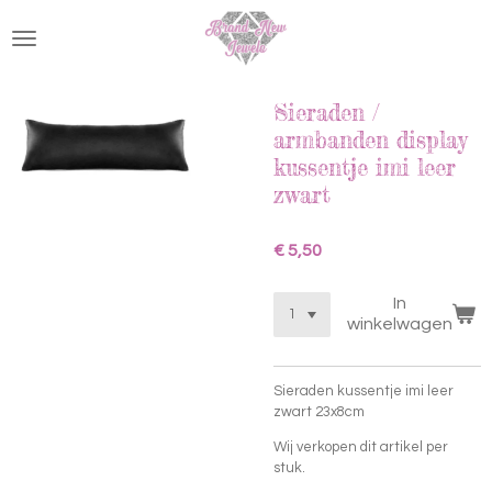
Ga
direct
naar
de
hoofdinhoud
Sieraden /
armbanden display
kussentje imi leer
zwart
€ 5,50
In
winkelwagen
Sieraden kussentje imi leer
zwart 23x8cm
Wij verkopen dit artikel per
stuk.